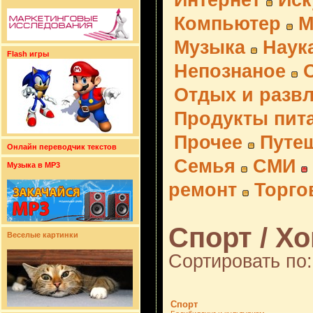
Интернет
Иск
Компьютер
М
Музыка
Наук
Flash игры
Непознаное
Отдых и разв
Продукты пит
Прочее
Путе
Онлайн переводчик текстов
Семья
СМИ
Музыка в MP3
ремонт
Торго
Спорт / Хо
Веселые картинки
Сортировать по:
Спорт