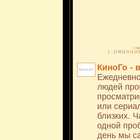
< п
[
...
] [ 10 ] [
11
] [
12
]
КиноГо -
Ежедневно
людей про
просматри
или сериал
близких. Ч
одной про
день мы с