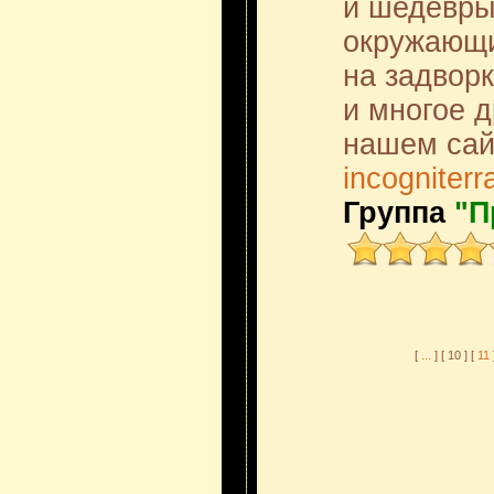
и шедевры
окружающи
на задворк
и многое д
нашем сай
incogniterr
Группа
"П
[
...
] [ 10 ] [
11