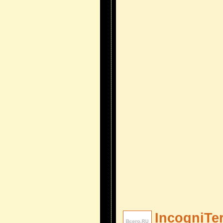
IncogniTe