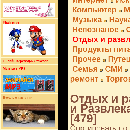
Интернет
Иск
Компьютер
М
Музыка
Наук
Flash игры
Непознаное
Отдых и разв
Продукты пит
Прочее
Путе
Онлайн переводчик текстов
Семья
СМИ
Музыка в MP3
ремонт
Торго
Отдых и р
Веселые картинки
и Развлек
[479]
Сортировать по: