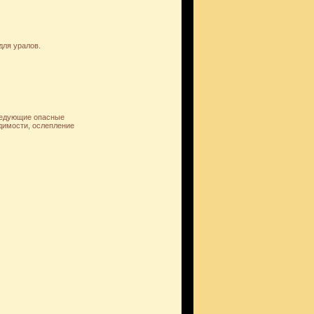
для уралов.
ледующие опасные
идимости, ослепление