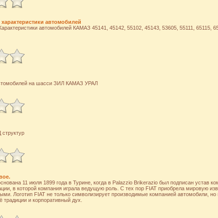
 характеристики автомобилей
рактеристики автомобилей КАМАЗ 45141, 45142, 55102, 45143, 53605, 55111, 65115, 651
втомобилей на шасси ЗИЛ КАМАЗ УРАЛ
 структур
вое.
нована 11 июля 1899 года в Турине, когда в Palazzio Brikerazio был подписан устав ко
ции, в которой компания играла ведущую роль. С тех пор FIAT приобрела мировую изв
ыми. Логотип FIAT не только символизирует производимые компанией автомобили, но 
ё традиции и корпоративный дух.