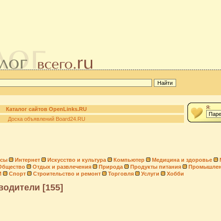
Я:
Каталог сайтов OpenLinks.RU
Доска объявлений Board24.RU
нсы
Интернет
Искусство и культура
Компьютер
Медицина и здоровье
Общество
Отдых и развлечения
Природа
Продукты питания
Промышлен
И
Спорт
Строительство и ремонт
Торговля
Услуги
Хобби
водители [155]