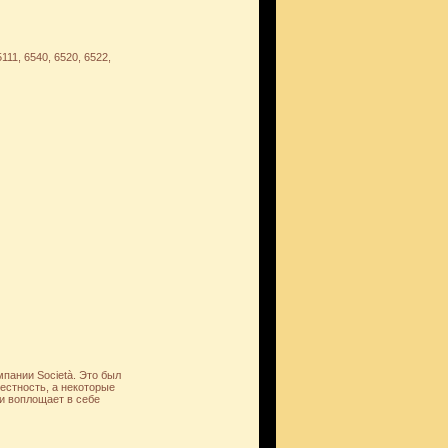
11, 6540, 6520, 6522,
мпании Società. Это был
естность, а некоторые
и воплощает в себе