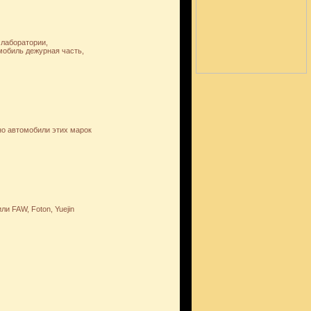
лаборатории,
обиль дежурная часть,
но автомобили этих марок
ли FAW, Foton, Yuejin