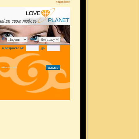
подробнее
Я
ищу
в возрасте от
до
знакомства