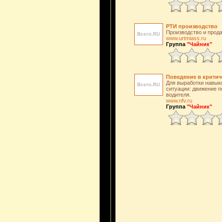
РТИ производство
Производство и прода
www.urtmiass.ru
Группа
"Чайник"
Поведение в критич
Для выработки навык
ситуации: движение п
водителя.
www.nfv.ru
Группа
"Чайник"