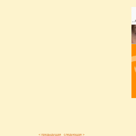
< предыдущая
следующая >