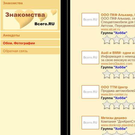
Знакомства
ООО ПКФ Алькаир, 
ООО ПКФ Алькаир, се
Спецавтомобили для 
Автозак, Передвижной
www.alcair.ru
Группа
"Хобби"
Анекдоты
Обои. Фотографии
Обратная связь
Audi и BMW- одни и
Информация о немецк
за свою вековую исто
www.best3autos.com
Группа
"Хобби"
ООО ТТМ Центр
Продажа автомобилей F
www.ttm-center.ru
Группа
"Хобби"
Метизы дешево
Компания "ДонКрепСт
www.donkrep.plastind
Группа
"Хобби"