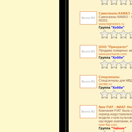
Самосвалы КАМАЗ -
Самосвалы КАМАЗ - Ха
65201
www.bigmotors.ru
Группа
"Хобби"
ООО "Приоритет"
Продажа пожарных а
www.pozhavto.com
Группа
"Хобби"
Спецсиналы
Спецсигналы для МВД
strobe.ru
Группа
"Хобби"
New FIAT - ФИАТ. Но
Компания FIAT была ос
период индустриализа
модели стали культов
наследие компании, е
new-fiat.com
Группа
"Чайник"