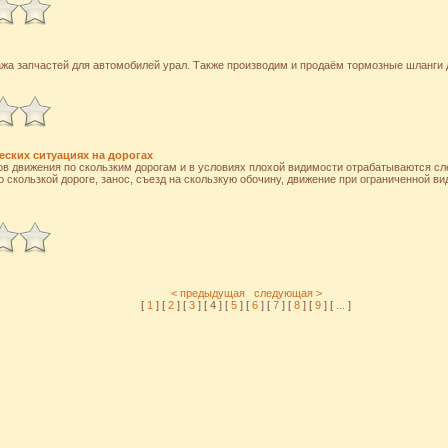
жа запчастей для автомобилей урал. Также производим и продаём тормозные шланги 
еских ситуациях на дорогах
ов движения по скользким дорогам и в условиях плохой видимости отрабатываются с
о скользкой дороге, занос, съезд на скользкую обочину, движение при ограниченной в
< предыдущая
следующая >
[
1
] [
2
] [
3
] [ 4 ] [
5
] [
6
] [
7
] [
8
] [
9
] [
...
]