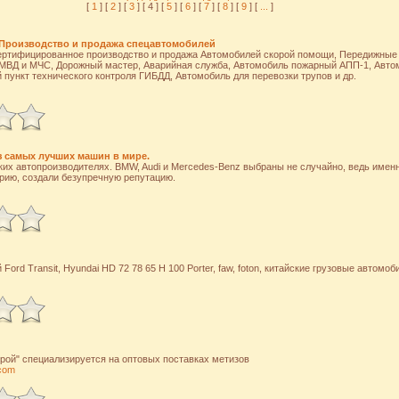
[
1
] [
2
] [
3
] [ 4 ] [
5
] [
6
] [
7
] [
8
] [
9
] [
...
]
Производство и продажа спецавтомобилей
ртифицированное производство и продажа Автомобилей скорой помощи, Передижные 
МВД и МЧС, Дорожный мастер, Аварийная служба, Автомобиль пожарный АПП-1, Автом
 пункт технического контроля ГИБДД, Автомобиль для перевозки трупов и др.
з самых лучших машин в мире.
их автопроизводителях. BMW, Audi и Mercedes-Benz выбраны не случайно, ведь имен
рию, создали безупречную репутацию.
ord Transit, Hyundai HD 72 78 65 H 100 Porter, faw, foton, китайские грузовые автомоби
рой" специализируется на оптовых поставках метизов
.com