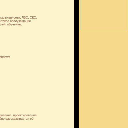
окальные сети, ЛВС, СКС.
ентское обслуживание
лей, обучение,
Windows
дование, проектирование
обно рассказывается об