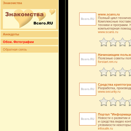
Знакомства
www.scans.ru
Полный цикл техничес
Комплексные поставки
техники и программ. 
компьютерная помощь
www.scans.ru
Анекдоты
Обои. Фотографии
Обратная связь
Начинающим пользов
Полезные советы пол
forstart.nm.ru
Средства криптогр
Разработка, произво
www.security.ru
Портал "Информаци
Новости о развитии и
и средства видео кон
уязвимости некоторы
infosafe.ru