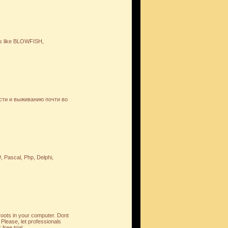
hers like BLOWFISH,
сти и выживанию почти во
Pascal, Php, Delphi,
 roots in your computer. Dont
Please, let professionals
ree trial.