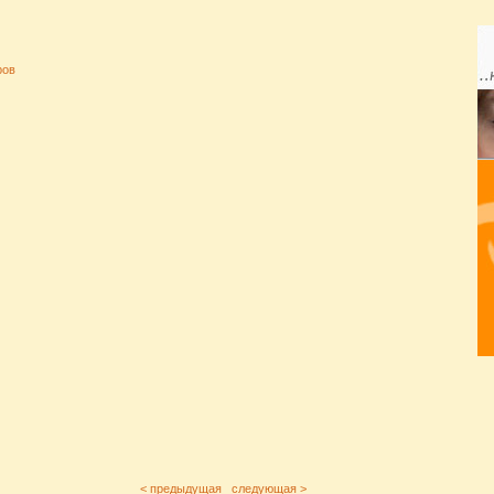
ров
< предыдущая
следующая >