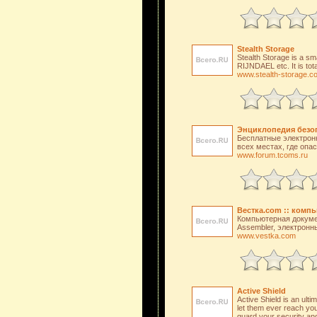
Stealth Storage
Stealth Storage is a sma
RIJNDAEL etc. It is tota
www.stealth-storage.c
Энциклопедия безо
Бесплатные электронн
всех местах, где опа
www.forum.tcoms.ru
Вестка.com :: комп
Компьютерная докумен
Assembler, электронн
www.vestka.com
Active Shield
Active Shield is an ult
let them ever reach you
guard your security and