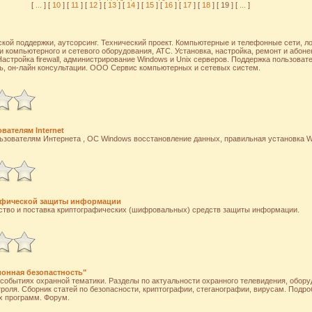
[
...
] [
10
] [
11
] [
12
] [
13
] [
14
] [
15
] [
16
] [
17
] [
18
] [ 19 ] [
...
]
кой поддержки, аутсорсинг. Технический проект. Компьютерные и телефонные сети, л
 компьютерного и сетевого оборудования, АТС. Установка, настройка, ремонт и абон
Настройка firewall, администрирование Windows и Unix серверов. Поддержка пользовате
, он-лайн консультации. ООО Сервис компьютерных и сетевых систем.
ателям Internet
ьзователям Интернета , ОС Windows восстановление данных, правильная установка 
афической защиты информации
дство и поставка криптографических (шифровальных) средств защиты информации.
онная безопастность"
 событиях охранной тематики. Разделы по актуальности охранного телевидения, обору
троля. Сборник статей по безопасности, криптографии, стеганографии, вирусам. Подр
х программ. Форум.