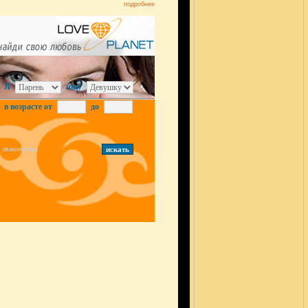
подробнее
Я
ищу
в возрасте от
до
знакомства