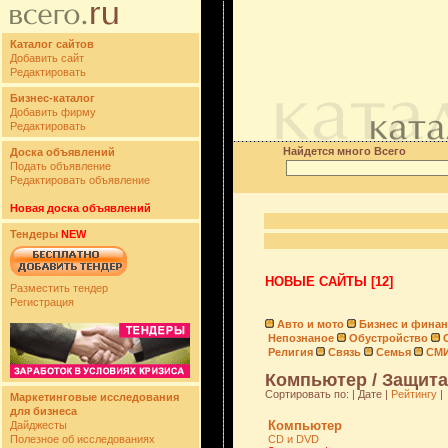
Каталог сайтов
Добавить сайт
Редактировать
Бизнес-каталог
Добавить фирму
Редактировать
Найдется много Всего
Доска объявлений
Подать объявление
Редактировать объявление
Новая доска объявлений
Тендеры
NEW
НОВЫЕ САЙТЫ [12]
Разместить тендер
Регистрация
Авто и мото
Бизнес и фина
Непознаное
Обустройство
Религия
Связь
Семья
СМ
Компьютер / Защита
Сортировать по: | Дате |
Рейтингу
|
Маркетинговые исследования
для бизнеса
Компьютер
Дайджесты
Полезное об исследованиях
CD и DVD