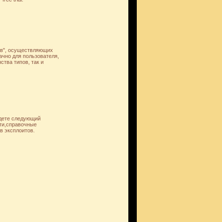
ов", осуществляющих
ачно для пользователя,
тва типов, так и
йдете следующий
ти,справочные
в эксплоитов.