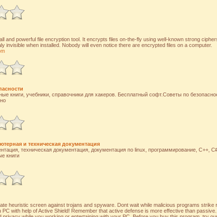
ll and powerful file encryption tool. It encrypts files on-the-fly using well-known strong cip
ly invisible when installed. Nobody will even notice there are encrypted files on a computer.
om
пасности
ые книги, учебники, справочники для хакеров. Бесплатный софт.Cоветы по безопасно
сно
ьютерная и техническая документация
тация, техническая документация, документация по linux, программирование, C++, C#, 
ые книги
imate heuristic screen against trojans and spyware. Dont wait while malicious programs strike
 PC with help of Active Shield! Remember that active defense is more effective than passive. 
 privacy while you working or entertaining with your PC. Before you buy this program, try our f