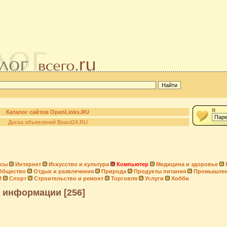
Я:
Каталог сайтов OpenLinks.RU
Доска объявлений Board24.RU
нсы
Интернет
Искусство и культура
Компьютер
Медицина и здоровье
Общество
Отдых и развлечения
Природа
Продукты питания
Промышлен
И
Спорт
Строительство и ремонт
Торговля
Услуги
Хобби
 информации [256]