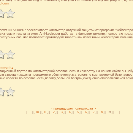
ld.com
indows NT/2000/XP обеспечивает компьютер надежной защитой от программ-"кейлоггер
виатуры и текста из окон. Anti-keylogger работает в фоновом режиме, полностью прозр
гнатурных баз, что позволяет противодействовать как известным кейлоггерам большинс
ommunity
ормационный портал по компьютерной безопасности и хакерству.На нашем сайте вы на
для взлома и зашиты програмного обеспечения,материал по компьютерной безопаснос
ные новости по безопасности,взлому,большой багтрак,ежедневно обновляюшеися архи
< предыдущая
следующая >
[
...
] [
10
] [
11
] [
12
] [
13
] [
14
] [
15
] [
16
] [
17
] [
18
] [ 19 ] [
...
]