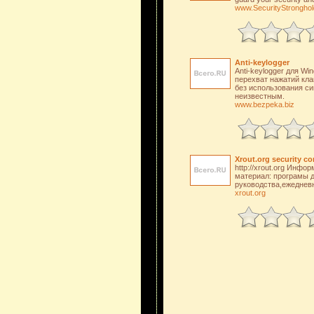
www.SecurityStrongho
Anti-keylogger
Anti-keylogger для W
перехват нажатий кла
без использования си
неизвестным.
www.bezpeka.biz
Xrout.org security c
http://xrout.org Инф
материал: програмы 
руководства,ежеднев
xrout.org