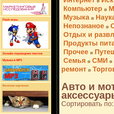
Интернет
Иск
Компьютер
М
Музыка
Наук
Flash игры
Непознаное
Отдых и разв
Продукты пит
Прочее
Путе
Онлайн переводчик текстов
Семья
СМИ
Музыка в MP3
ремонт
Торго
Авто и мот
Веселые картинки
аксессуар
Сортировать по: