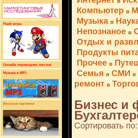
Интернет
Иск
Компьютер
М
Музыка
Наук
Flash игры
Непознаное
Отдых и разв
Продукты пит
Прочее
Путе
Онлайн переводчик текстов
Семья
СМИ
Музыка в MP3
ремонт
Торго
Бизнес и 
Веселые картинки
Бухгалтерс
Сортировать по: