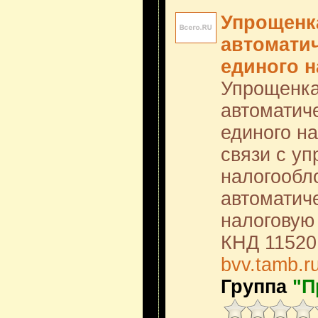
Упрощенк
автомати
единого н
Упрощенка
автоматич
единого на
связи с у
налогообл
автоматич
налоговую
КНД 11520
bvv.tamb.r
Группа
"П