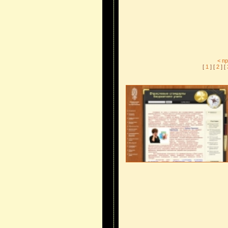
< п
[
1
] [
2
] [