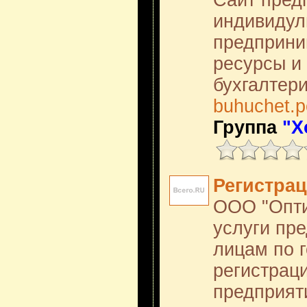
Сайт пред
индивидул
предприни
ресурсы и 
бухгалтери
buhuchet.p
Группа
"Х
Регистра
ООО "Опти
услуги пр
лицам по 
регистрац
предприят