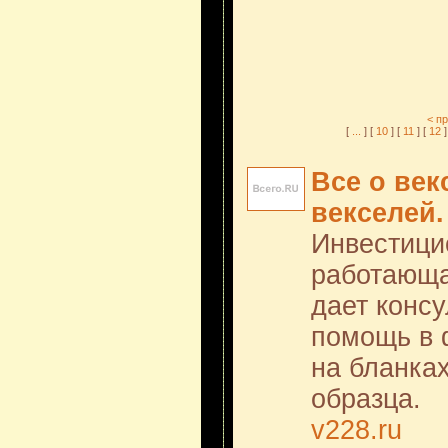
< п
[
...
] [
10
] [
11
] [
12
]
Все о век
векселей.
Инвестици
работающа
дает консу
помощь в 
на бланка
образца.
v228.ru