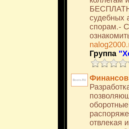
коллегам и
БЕСПЛАТН
судебных 
спорам.- 
ознакомит
nalog2000.
Группа
"Х
Финансов
Разработк
позволяющ
оборотные
распоряже
отвлекая 