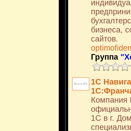
индивидуа
предприни
бухгалтер
бизнеса, 
сайтов.
optimofide
Группа
"Х
1С Навиг
1С:Франч
Компания 
официаль
1С в г. До
специализ