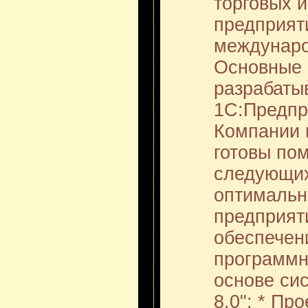
торговых 
предприят
междунаро
Основные
разрабаты
1С:Предпр
Компании 
готовы по
следующих
оптимальн
предприят
обеспечен
программн
основе си
8.0"; * Пр