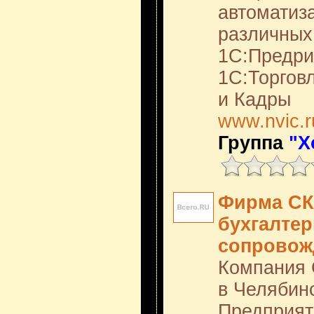
автоматиз
различных
1С:Предри
1С:Торгов
и Кадры
www.nvic.r
Группа
"Х
Фирма СК
бухгалтер
сопровож
Компания 
в Челябин
Предприят