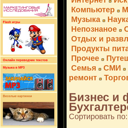
Интернет
Иск
Компьютер
М
Музыка
Наук
Flash игры
Непознаное
Отдых и разв
Продукты пит
Прочее
Путе
Онлайн переводчик текстов
Семья
СМИ
Музыка в MP3
ремонт
Торго
Бизнес и 
Веселые картинки
Бухгалтерс
Сортировать по: