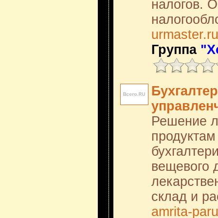
налогов. 
налогообл
urmaster.r
Группа
"Х
Бухгалтер
управленч
Решение л
продуктам
бухгалтери
вещевого д
лекарствен
склад и р
amrita-paru