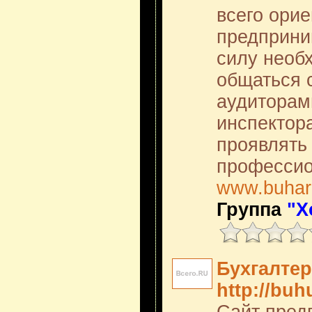
всего ори
предприни
силу необ
общаться 
аудиторам
инспектор
проявлять
профессио
www.buhari
Группа
"Х
Бухгалтер
http://buh