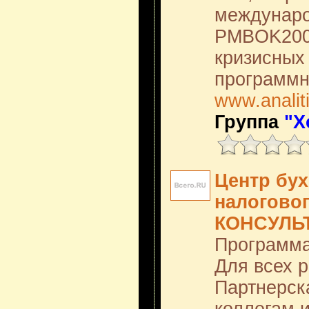
междунаро
PMBOK2003
кризисных
программно
www.analiti
Группа
"Х
Центр бух
налоговог
КОНСУЛЬ
Программа
Для всех р
Партнерск