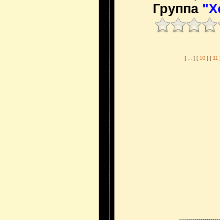
Группа
"Х
[
...
] [
10
] [
11