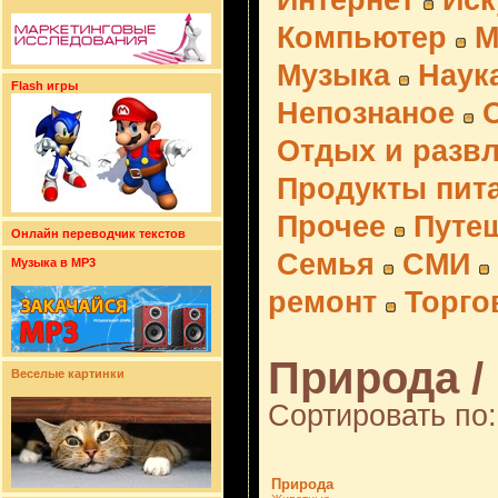
Интернет
Иск
Компьютер
М
Музыка
Наук
Flash игры
Непознаное
Отдых и разв
Продукты пит
Прочее
Путе
Онлайн переводчик текстов
Семья
СМИ
Музыка в MP3
ремонт
Торго
Природа / 
Веселые картинки
Сортировать по:
Природа