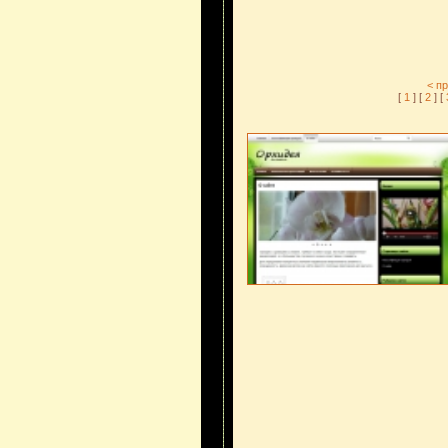
< п
[
1
] [
2
] [