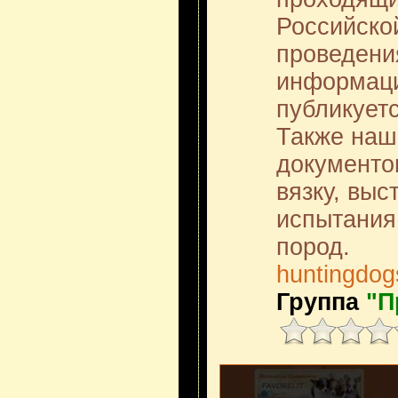
Российско
проведени
информаци
публикует
Также наш
документов
вязку, выс
испытания
пород.
huntingdog
Группа
"П