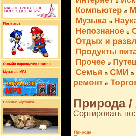
Интернет
Иск
Компьютер
М
Музыка
Наук
Flash игры
Непознаное
Отдых и разв
Продукты пит
Прочее
Путе
Онлайн переводчик текстов
Семья
СМИ
Музыка в MP3
ремонт
Торго
Природа /
Веселые картинки
Сортировать по:
Природа