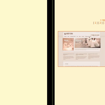
< п
[
1
] [
2
] [