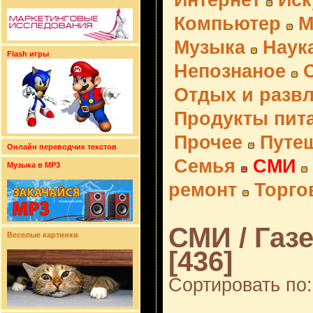
Интернет
Иск
Компьютер
М
Музыка
Наук
Flash игры
Непознаное
Отдых и разв
Продукты пит
Прочее
Путе
Онлайн переводчик текстов
Семья
СМИ
Музыка в MP3
ремонт
Торго
СМИ / Газ
Веселые картинки
[436]
Сортировать по: