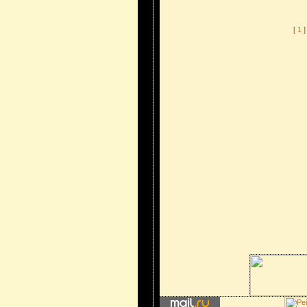
[
1
]