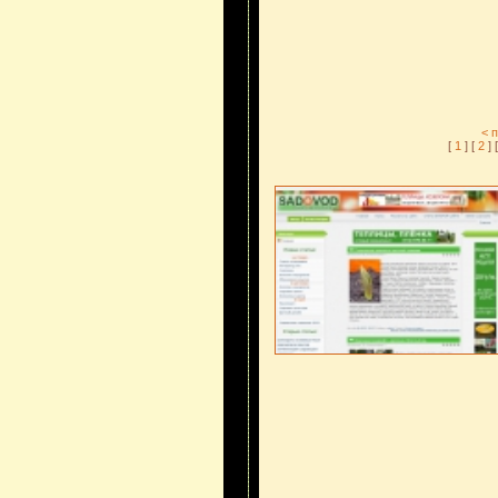
< 
[
1
] [
2
] [